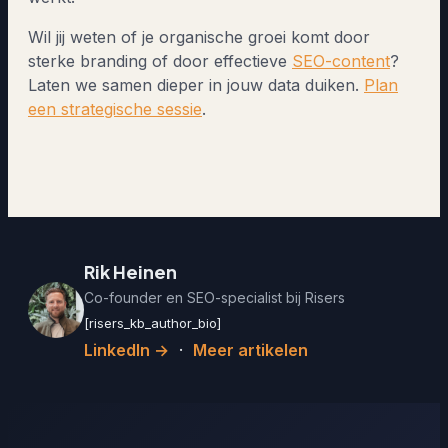
Wil jij weten of je organische groei komt door
sterke branding of door effectieve
SEO-content
?
Laten we samen dieper in jouw data duiken.
Plan
een strategische sessie
.
Rik Heinen
Co-founder en SEO-specialist bij Risers
[risers_kb_author_bio]
LinkedIn →
·
Meer artikelen