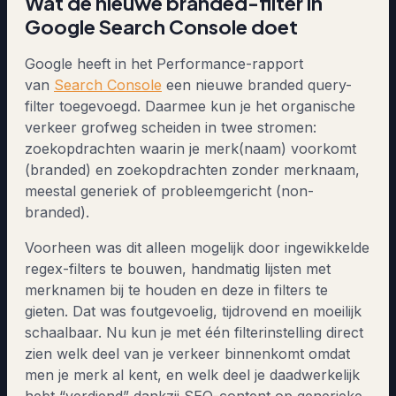
Wat de nieuwe branded-filter in
Google Search Console doet
Google heeft in het Performance-rapport
van
Search Console
een nieuwe branded query-
filter toegevoegd. Daarmee kun je het organische
verkeer grofweg scheiden in twee stromen:
zoekopdrachten waarin je merk(naam) voorkomt
(branded) en zoekopdrachten zonder merknaam,
meestal generiek of probleemgericht (non-
branded).
Voorheen was dit alleen mogelijk door ingewikkelde
regex-filters te bouwen, handmatig lijsten met
merknamen bij te houden en deze in filters te
gieten. Dat was foutgevoelig, tijdrovend en moeilijk
schaalbaar. Nu kun je met één filterinstelling direct
zien welk deel van je verkeer binnenkomt omdat
men je merk al kent, en welk deel je daadwerkelijk
hebt “verdiend” dankzij SEO-content op generieke