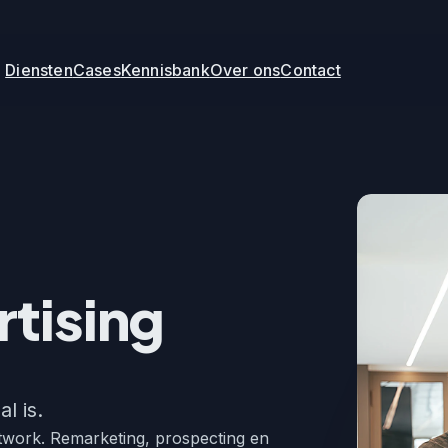
Diensten
Cases
Kennisbank
Over ons
Contact
rtising
l is.
etwork. Remarketing, prospecting en