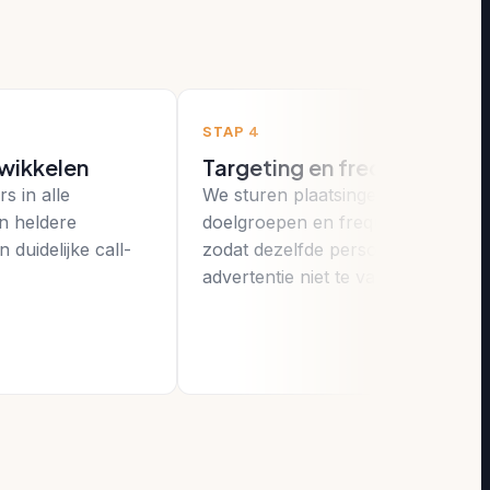
STAP 4
wikkelen
Targeting en frequentie
 in alle
We sturen plaatsingen,
n heldere
doelgroepen en frequentie bij,
duidelijke call-
zodat dezelfde persoon je
advertentie niet te vaak ziet.