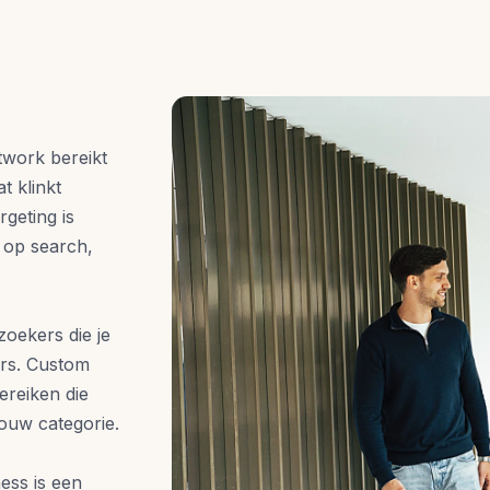
twork bereikt
t klinkt
geting is
g op search,
zoekers die je
ers. Custom
ereiken die
jouw categorie.
ness is een