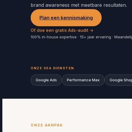
brand awareness met meetbare resultaten.
Plan een kennismaking
Of doe een gratis Ads-audit →
100% in-house expertise · 15+ jaar ervaring · Maandel
ONZE SEA DIENSTEN
Google Ads
Performance Max
Google Sho
ONZE AANPAK