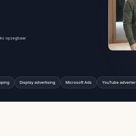
ijks opzegbaar
pping
Display advertising
Microsoft Ads
YouTube adverte