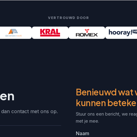
VERTROUWD DOOR
Benieuwd wat w
gen
kunnen betek
m dan contact met ons op.
Stuur ons een bericht, we rea
met je mee.
Naam