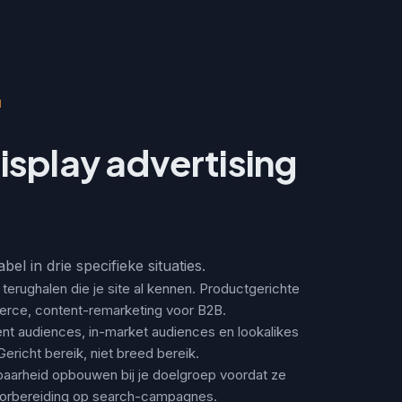
N
splay advertising
bel in drie specifieke situaties.
terughalen die je site al kennen. Productgerichte
rce, content-remarketing voor B2B.
nt audiences, in-market audiences en lookalikes
ericht bereik, niet breed bereik.
baarheid opbouwen bij je doelgroep voordat ze
oorbereiding op search-campagnes.