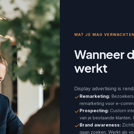
WAT JE MAG VERWACHTE
Wanneer di
werkt
Display advertising is renda
✓
Remarketing:
Bezoekers 
remarketing voor e-comme
✓
Prospecting:
Custom inte
van je bestaande klanten. G
✓
Brand awareness:
Zicht
gaan zoeken. Werkt als v